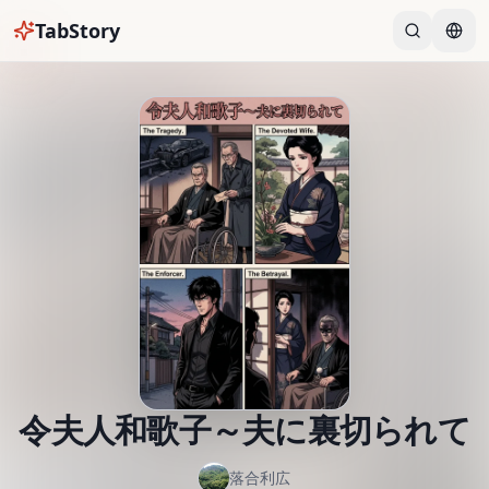
TabStory
令夫人和歌子～夫に裏切られて
落合利広