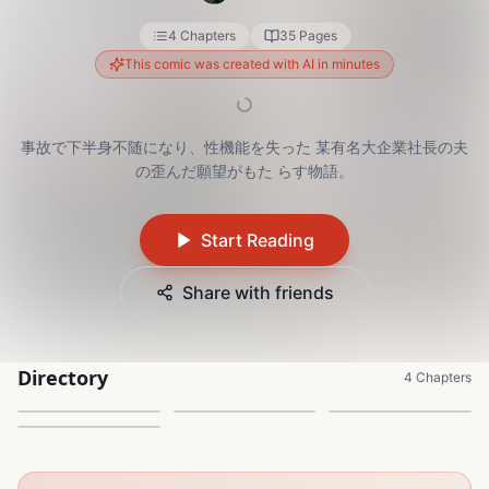
4 Chapters
35 Pages
This comic was created with AI in minutes
事故で下半身不随になり、性機能を失った 某有名大企業社長の夫
の歪んだ願望がもた らす物語。
Start Reading
Share with friends
Directory
謎の客人
動き出す凌辱者
３．乱れる社長夫人
4 Chapters
４．黒幕の影、陥落
16 Pages
6 Pages
6 Pages
7 Pages
1
2
3
4